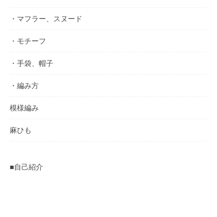
・マフラー、スヌード
・モチーフ
・手袋、帽子
・編み方
模様編み
麻ひも
■自己紹介