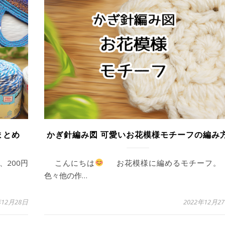
まとめ
かぎ針編み図 可愛いお花模様モチーフの編み
200円
こんにちは
お花模様に編めるモチーフ
色々他の作…
年12月28日
2022年12月2