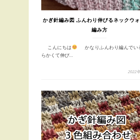
かぎ針編み図 ふんわり伸びるネックウ
編み方
こんにちは
かなりふんわり編んでい
らかくて伸び…
2022