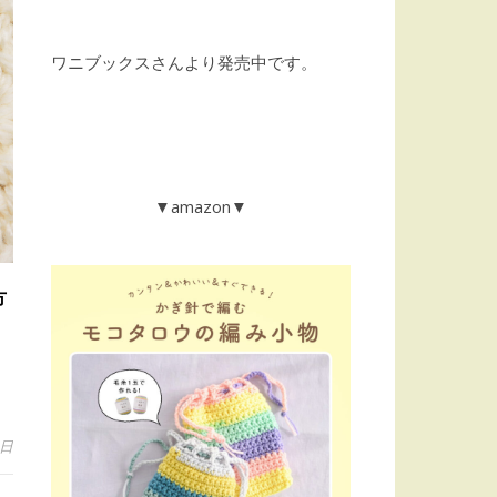
ワニブックスさんより発売中です。
▼amazon▼
方
。
7日