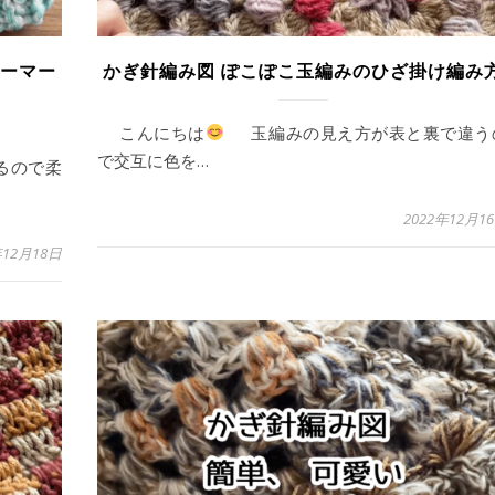
ォーマー
かぎ針編み図 ぽこぽこ玉編みのひざ掛け編み
こんにちは
玉編みの見え方が表と裏で違う
で交互に色を…
るので柔
2022年12月1
年12月18日