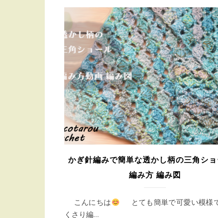
かぎ針編みで簡単な透かし柄の三角ショ
編み方 編み図
こんにちは
とても簡単で可愛い模
くさり編…