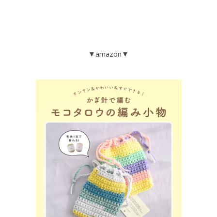
▼amazon▼