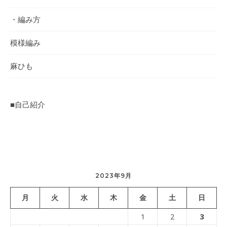
・編み方
模様編み
麻ひも
■自己紹介
2023年9月
月
火
水
木
金
土
日
3
1
2