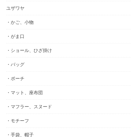
ユザワヤ
・かご、小物
・がま口
・ショール、ひざ掛け
・バッグ
・ポーチ
・マット、座布団
・マフラー、スヌード
・モチーフ
・手袋、帽子