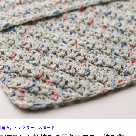
,
針編み
・マフラー、スヌード