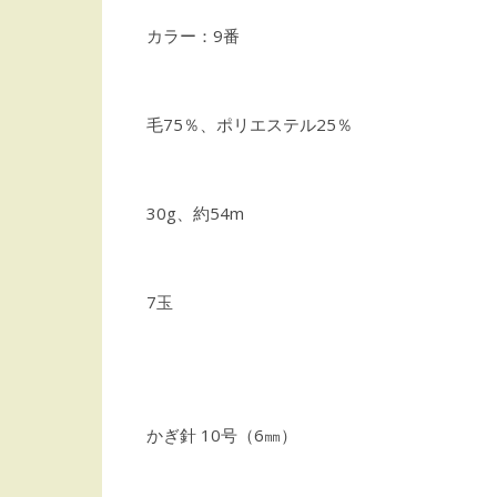
カラー：9番
毛75％、ポリエステル25％
30g、約54m
7玉
かぎ針 10号（6㎜）