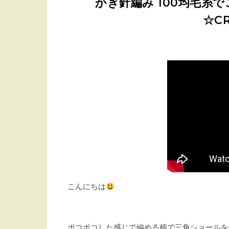
かぎ針編み 100均毛糸
☆CR
こんにちは
ポコポコした感じで編める柄で三角ショールを