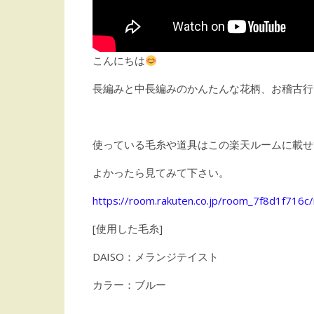
こんにちは
長編みと中長編みのかんたんな花柄、お稽古行
使っている毛糸や道具はこの楽天ルームに載せ
よかったら見てみて下さい。
https://room.rakuten.co.jp/room_7f8d1f716c
[使用した毛糸]
DAISO：メランジテイスト
カラー：ブルー