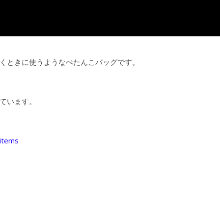
くときに使うようなぺたんこバッグです。
ています。
/items