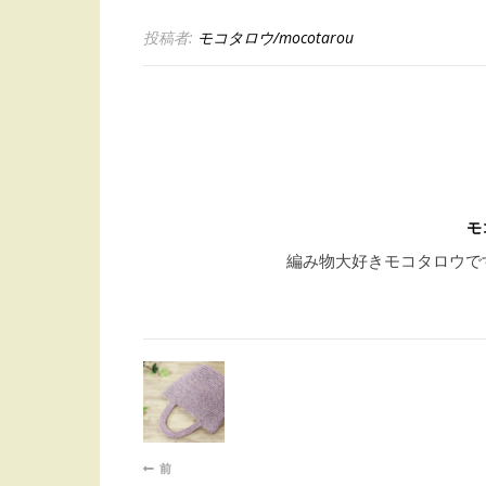
投稿者:
モコタロウ/mocotarou
モ
編み物大好きモコタロウで
前