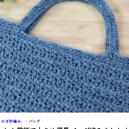
,
かぎ針編み
・バッグ