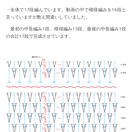
・全体で17段編んでいます。動画の中で模様編みを16段と
言っていますが数え間違いしていました。
最初の中長編み1段、模様編み15段、最後の中長編み1段
の合計17段で完成させています。