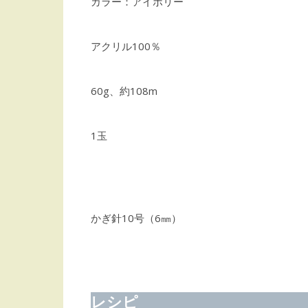
カラー：アイボリー
アクリル100％
60g、約108m
1玉
かぎ針10号（6㎜）
レシピ