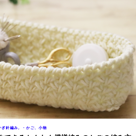
,
かぎ針編み
・かご、小物