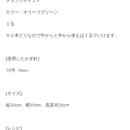
メランジテイスト
カラー：オリーブグリーン
１玉
※２本どりなので中からと外から使えば１玉でいけます。
[使用したかぎ針]
10号（6㎜）
[サイズ]
縦20cm、横30cm、底直径20cm
[レシピ]