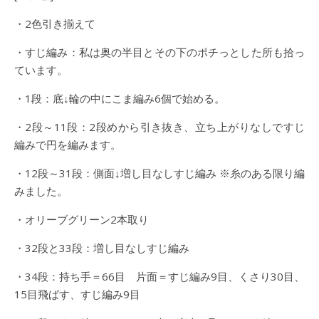
・2色引き揃えて
・すじ編み：私は奥の半目とその下のポチっとした所も拾っ
ています。
・1段：底↓輪の中にこま編み6個で始める。
・2段～11段：2段めから引き抜き、立ち上がりなしですじ
編みで円を編みます。
・12段～31段：側面↓増し目なしすじ編み ※糸のある限り編
みました。
・オリーブグリーン2本取り
・32段と33段：増し目なしすじ編み
・34段：持ち手＝66目 片面＝すじ編み9目、くさり30目、
15目飛ばす、すじ編み9目