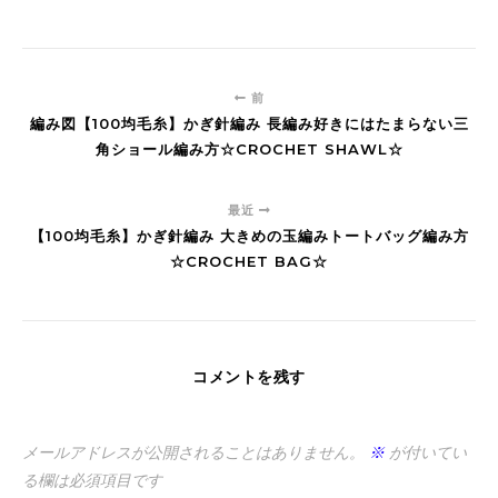
前
編み図【100均毛糸】かぎ針編み 長編み好きにはたまらない三
角ショール編み方☆CROCHET SHAWL☆
最近
【100均毛糸】かぎ針編み 大きめの玉編みトートバッグ編み方
☆CROCHET BAG☆
コメントを残す
メールアドレスが公開されることはありません。
※
が付いてい
る欄は必須項目です