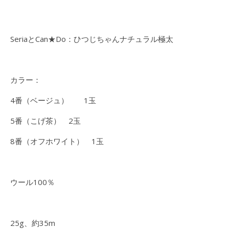
SeriaとCan★Do：ひつじちゃんナチュラル極太
カラー：
4番（ベージュ） 1玉
5番（こげ茶） 2玉
8番（オフホワイト） 1玉
ウール100％
25g、約35m