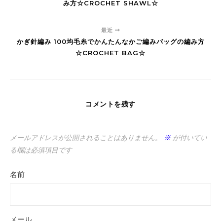
み方☆CROCHET SHAWL☆
最近
かぎ針編み 100均毛糸でかんたんなかご編みバッグの編み方
☆CROCHET BAG☆
コメントを残す
メールアドレスが公開されることはありません。
※
が付いてい
る欄は必須項目です
名前
メール