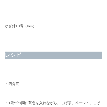
かぎ針10号（6㎜）
レシピ
・四角底
・1段づつ間に茶色を入れながら。こげ茶、ベージュ、こげ