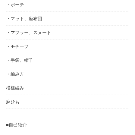
・ポーチ
・マット、座布団
・マフラー、スヌード
・モチーフ
・手袋、帽子
・編み方
模様編み
麻ひも
■自己紹介