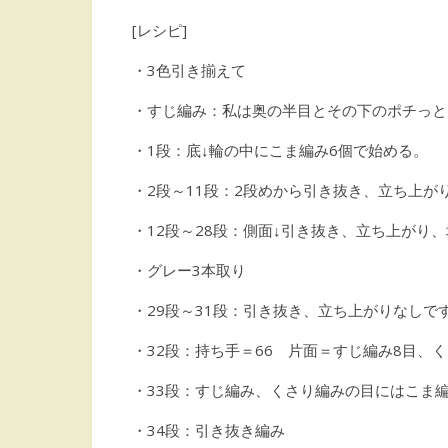
[レシピ]
・3色引き揃えて
・すじ編み：私は奥の半目とその下のポチっと
・1段：底↓輪の中にこま編み6個で始める。
・2段～11段：2段めから引き抜き、立ち上
・12段～28段：側面↓引き抜き、立ち上がり
・グレー3本取り
・29段～31段：引き抜き、立ち上がりなしで
・32段：持ち手＝66 片面＝すじ編み8目、く
・33段：すじ編み、くさり編みの目にはこま
・34段：引き抜き編み