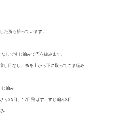
した所も拾っています。
がりなしですじ編みで円を編みます。
、増し目なし、糸を上から下に取ってこま編み
すじ編み
さり35目、17目飛ばす、すじ編み8目
編み