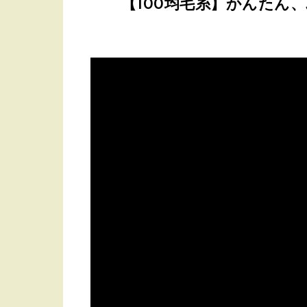
【100均毛糸】かんたん