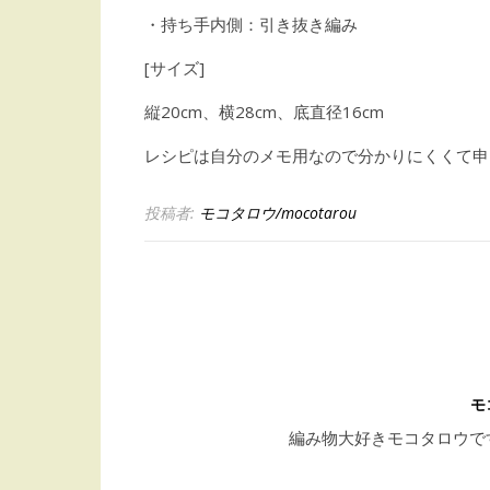
・持ち手内側：引き抜き編み
[サイズ]
縦20cm、横28cm、底直径16cm
レシピは自分のメモ用なので分かりにくくて申
投稿者:
モコタロウ/mocotarou
モ
編み物大好きモコタロウで