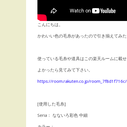
こんにちは。
かわいい色の毛糸があったので引き揃えてみた
使っている毛糸や道具はこの楽天ルームに載せ
よかったら見てみて下さい。
https://room.rakuten.co.jp/room_7f8d1f716c
[使用した毛糸]
Seria： なないろ彩色 中細
カラー：