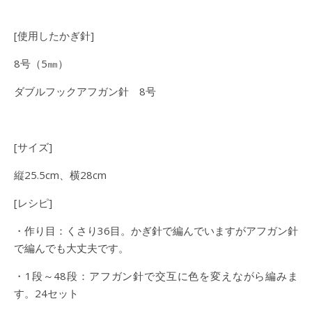
[使用したかぎ針]
8号（5㎜）
ダブルフックアフガン針 8号
[サイズ]
縦25.5cm、横28cm
[レシピ]
・作り目：くさり36目。かぎ針で編んでいますがアフガン針
で編んでも大丈夫です。
・1段～48段：アフガン針で交互に色を変えながら編みま
す。24セット