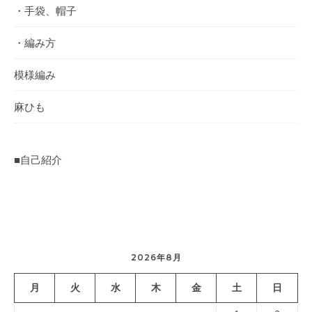
・手袋、帽子
・編み方
模様編み
麻ひも
■自己紹介
2026年8月
月
火
水
木
金
土
日