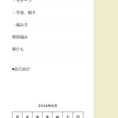
・モチーフ
・手袋、帽子
・編み方
模様編み
麻ひも
■自己紹介
2026年8月
月
火
水
木
金
土
日