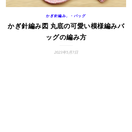
,
かぎ針編み
・バッグ
かぎ針編み図 丸底の可愛い模様編みバ
ッグの編み方
2023年5月7日