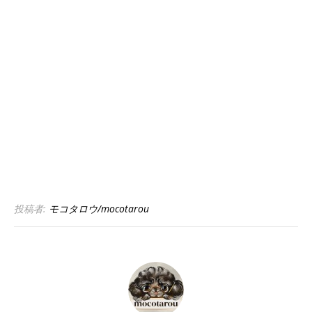
投稿者:
モコタロウ/mocotarou