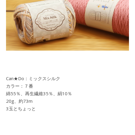
Can★Do：ミックスシルク
カラー：７番
綿55％、再生繊維35％、絹10％
20g、約73m
3玉とちょっと