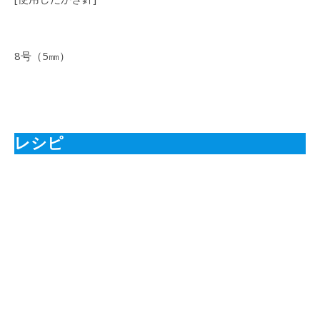
8号（5㎜）
レシピ