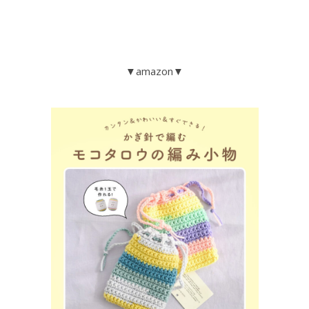
▼amazon▼