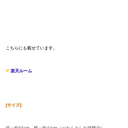
こちらにも載せています。
楽天ルーム
[サイズ]
縦：約35cm、横：約42cm（ぺたんとした状態で）